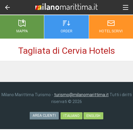
MAPPA
ORDER
HOTEL.SCRIVI
Tagliata di Cervia Hotels
Milano Marittima Turismo -
turismo@milanomarittima.it
Tutti i diritti
riservati © 2026
AREA CLIENTI
ITALIANO
ENGLISH