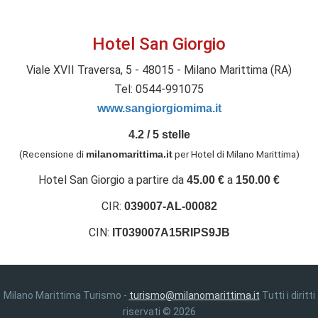
Hotel San Giorgio
Viale XVII Traversa, 5 - 48015 - Milano Marittima (RA)
Tel: 0544-991075
www.sangiorgiomima.it
4.2
/
5
stelle
(Recensione di
per Hotel di Milano Marittima
)
milanomarittima.it
Hotel San Giorgio
a partire da
a
45.00
€
150.00
€
CIR:
039007-AL-00082
CIN:
IT039007A15RIPS9JB
Milano Marittima Turismo -
turismo@milanomarittima.it
Tutti i diritti
riservati © 2026