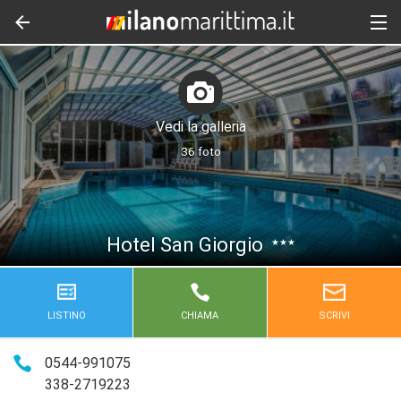
Vedi la galleria
36 foto
Hotel San Giorgio
★★★
LISTINO
CHIAMA
SCRIVI
0544-991075
338-2719223