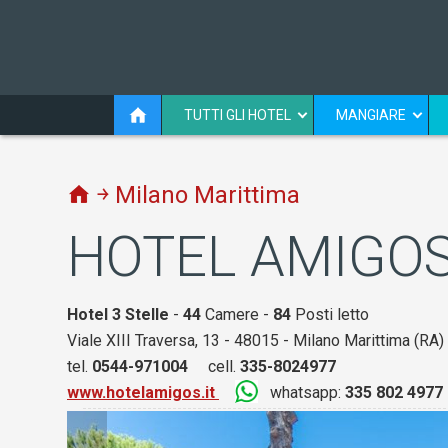
TUTTI GLI HOTEL
MANGIARE
￫ Milano Marittima
HOTEL AMIGO
Hotel 3 Stelle
-
44
Camere -
84
Posti letto
Viale XIII Traversa, 13 - 48015 - Milano Marittima (RA)
tel.
0544-971004
cell.
335-8024977
www.hotelamigos.it
whatsapp:
335 802 4977