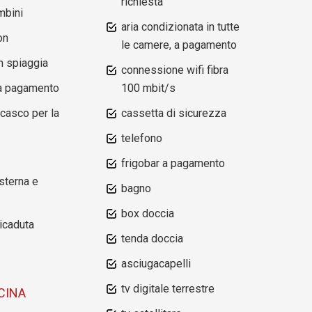
richiesta
mbini
aria condizionata in tutte
on
le camere, a pagamento
n spiaggia
connessione wifi fibra
 a pagamento
100 mbit/s
 casco per la
cassetta di sicurezza
telefono
frigobar a pagamento
sterna e
bagno
box doccia
icaduta
tenda doccia
asciugacapelli
tv digitale terrestre
CINA