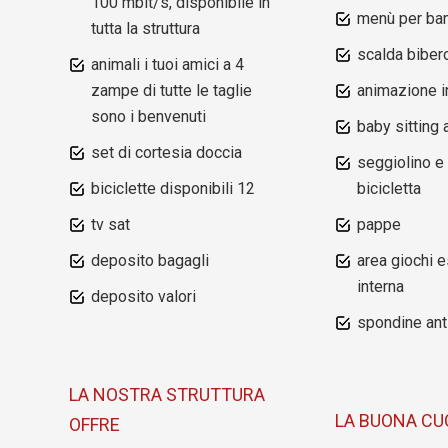
100 mbit/s, disponibile in
menù per ba
tutta la struttura
scalda biber
animali i tuoi amici a 4
zampe di tutte le taglie
animazione i
sono i benvenuti
baby sitting
set di cortesia doccia
seggiolino e
biciclette disponibili 12
bicicletta
tv sat
pappe
deposito bagagli
area giochi e
interna
deposito valori
spondine ant
LA NOSTRA STRUTTURA
LA BUONA CU
OFFRE